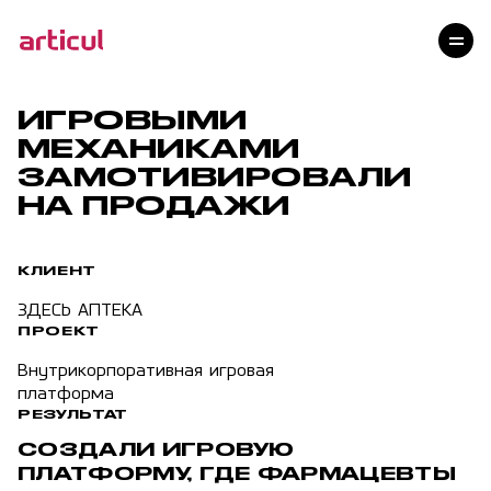
Услуги
Проекты
Технологии
ИГРОВЫМИ
Клиенты
МЕХАНИКАМИ
Команда
ЗАМОТИВИРОВАЛИ
НА ПРОДАЖИ
Награды
Контакты
Карьера
КЛИЕНТ
Блог
ЗДЕСЬ АПТЕКА
ПРОЕКТ
Внутрикорпоративная игровая
платформа
РЕЗУЛЬТАТ
СОЗДАЛИ ИГРОВУЮ
ПЛАТФОРМУ, ГДЕ ФАРМАЦЕВТЫ