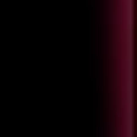
1000
проектов
20
лет опыта в цифровой разработке
180
наград