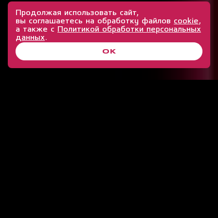
Продолжая использовать сайт,
1000
вы соглашаетесь на обработку файлов
cookie
,
а также с
Политикой обработки персональных
данных
.
проектов
ОК
НАПИСАТЬ НАМ
20
лет опыта в цифровой разработке
ЦИФРОВЫЕ-ПАРТНЕРЫ
НА ВСЕМ ПУТИ:
ОТ СТРАТЕГИИ
ДО РАЗРАБОТКИ
ОБЛАДАЕМ УНИКАЛЬНЫМ
СОЧЕТАНИЕМ ЭКСПЕРТИЗ
В ЗАКАЗНОЙ РАЗРАБОТКЕ