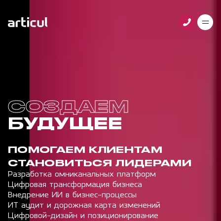
Услуги
Проекты
Технологии
Клиенты
Команда
Награды
СОЗДАЕМ
НАСТОЯЩЕЕ
Контакты
БУДУЩЕЕ
Карьера
Блог
ПОМОГАЕМ КЛИЕНТАМ
СТАНОВИТЬСЯ ЛИДЕРАМИ
Разработка омниканальных платформ
Цифровая трансформация бизнеса
Внедрение ИИ в бизнес-процессы
ИТ аудит и дорожная карта изменений
Цифровой-дизайн и позиционирование