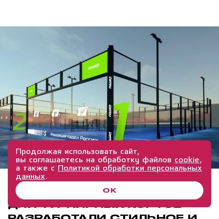
Продолжая использовать сайт,
вы соглашаетесь на обработку файлов
cookie
,
а также с
Политикой обработки персональных
данных
.
ОК
ТУРНИРНЫЕ КОРТЫ
ДЛЯ ТУРНИРНЫХ КОРТОВ
РАЗРАБОТАЛИ СТИЛЬНОЕ И