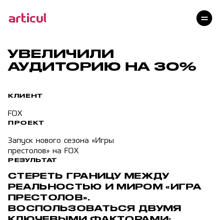
Услуги
Проекты
Технологии
УВЕЛИЧИЛИ
Клиенты
АУДИТОРИЮ НА 30%
Команда
Награды
КЛИЕНТ
Контакты
FOX
Карьера
ПРОЕКТ
Блог
Запуск нового сезона «Игры
престолов» на FOX
РЕЗУЛЬТАТ
СТЕРЕТЬ ГРАНИЦУ МЕЖДУ
РЕАЛЬНОСТЬЮ И МИРОМ «ИГРА
ПРЕСТОЛОВ».
ВОСПОЛЬЗОВАТЬСЯ ДВУМЯ
КЛЮЧЕВЫМИ ФАКТОРАМИ: