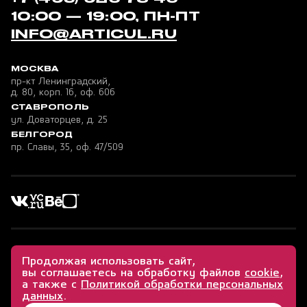
10:00 — 19:00, ПН-ПТ
INFO@ARTICUL.RU
МОСКВА
пр-кт Ленинградский,
д. 80, корп. 16, оф. 606
СТАВРОПОЛЬ
ул. Доваторцев, д. 25
БЕЛГОРОД
пр. Славы, 35, оф. 47/509
©
2026
ООО «Артикул Продакшн»
Продолжая использовать сайт,
Аккредитованная ИТ компания, Минцифры
вы соглашаетесь на обработку файлов
cookie
,
СОУТ
а также с
Политикой обработки персональных
Сертификат ISO 9001
данных
.
Политика конфиденциальности