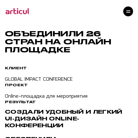
Услуги
Проекты
Технологии
ОБЪЕДИНИЛИ 26
Клиенты
СТРАН НА ОНЛАЙН
Команда
ПЛОЩАДКЕ
Награды
Контакты
КЛИЕНТ
Карьера
GLOBAL IMPACT CONFERENCE
Блог
ПРОЕКТ
Online-площадка для мероприятия
РЕЗУЛЬТАТ
СОЗДАЛИ УДОБНЫЙ И ЛЕГКИЙ
UI-ДИЗАЙН ONLINE-
КОНФЕРЕНЦИИ