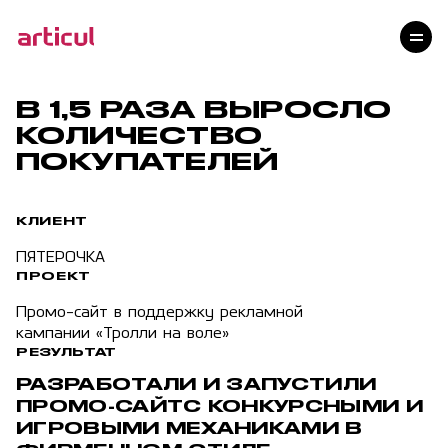
Услуги
Проекты
Технологии
В 1,5 РАЗА ВЫРОСЛО
Клиенты
КОЛИЧЕСТВО
Команда
ПОКУПАТЕЛЕЙ
Награды
Контакты
КЛИЕНТ
Карьера
ПЯТЕРОЧКА
Блог
ПРОЕКТ
Промо-сайт в поддержку рекламной
кампании «Тролли на воле»
РЕЗУЛЬТАТ
РАЗРАБОТАЛИ И ЗАПУСТИЛИ
ПРОМО-САЙТС
КОНКУРСНЫМИ И
ИГРОВЫМИ МЕХАНИКАМИ В