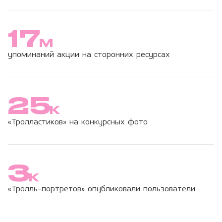
17
М
упоминаний акции на сторонних ресурсах
25
K
«Тролластиков» на конкурсных фото
3
K
«Тролль-портретов» опубликовали пользователи