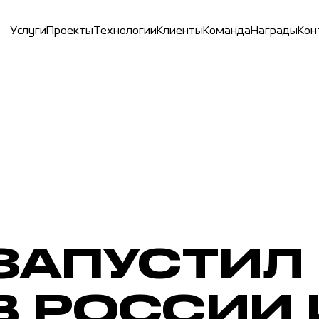
У
с
л
у
г
и
П
р
о
е
к
т
ы
Т
е
х
н
о
л
о
г
и
и
К
л
и
е
н
т
ы
К
о
м
а
н
д
а
Н
а
г
р
а
д
ы
К
о
н
 ЗАПУСТИЛ
В РОССИИ 