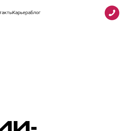
т
а
к
т
ы
К
а
р
ь
е
р
а
Б
л
о
г
ИИ-