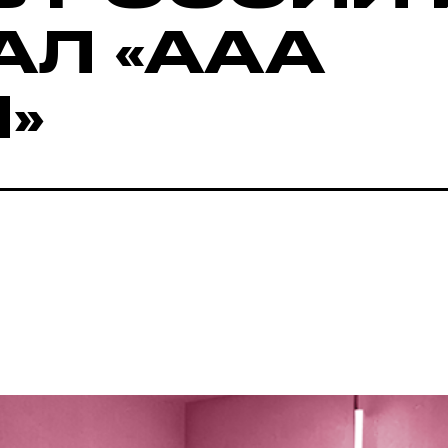
АЛ «ААА
»