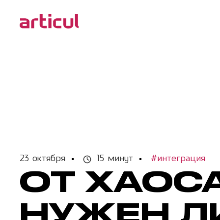
23 октября
15 минут
#интеграция
ОТ ХАОСА
НУЖЕН Л