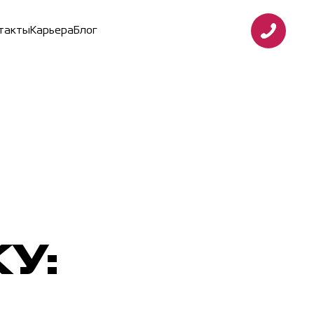
т
а
к
т
ы
К
а
р
ь
е
р
а
Б
л
о
г
У: