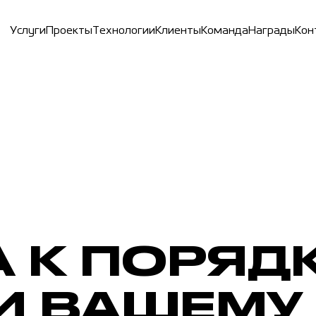
У
с
л
у
г
и
П
р
о
е
к
т
ы
Т
е
х
н
о
л
о
г
и
и
К
л
и
е
н
т
ы
К
о
м
а
н
д
а
Н
а
г
р
а
д
ы
К
о
н
 К ПОРЯДК
И ВАШЕМУ