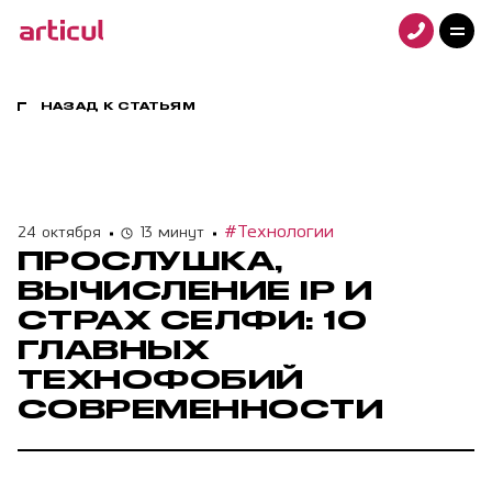
Услуги
Проекты
Технологии
НАЗАД К СТАТЬЯМ
Клиенты
Команда
Награды
#Технологии
24 октября
13 минут
Контакты
ПРОСЛУШКА,
Карьера
ВЫЧИСЛЕНИЕ IP И
Блог
СТРАХ СЕЛФИ: 10
ГЛАВНЫХ
ТЕХНОФОБИЙ
СОВРЕМЕННОСТИ