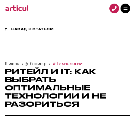
Услуги
Проекты
Технологии
НАЗАД К СТАТЬЯМ
Клиенты
Команда
Награды
#Технологии
11 июля
6 минут
Контакты
РИТЕЙЛ И IT: КАК
Карьера
ВЫБРАТЬ
Блог
ОПТИМАЛЬНЫЕ
ТЕХНОЛОГИИ И НЕ
РАЗОРИТЬСЯ